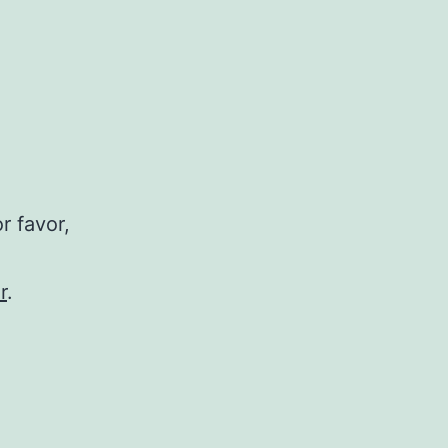
r favor,
r
.