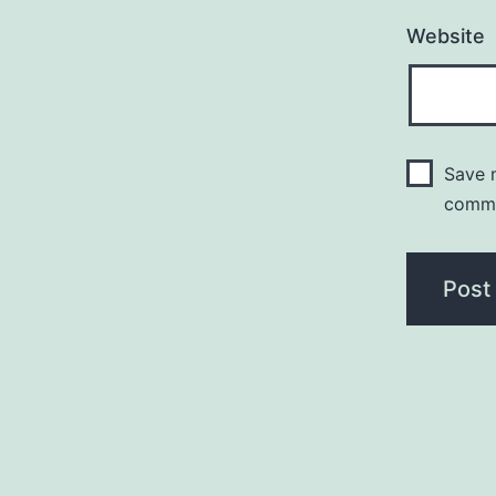
Website
Save m
comm