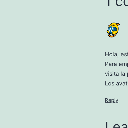
1 
Hola, es
Para emp
visita la
Los avat
Reply
Lea